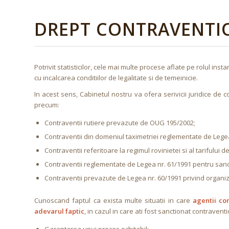
DREPT CONTRAVENTI
Potrivit statisticilor, cele mai multe procese aflate pe rolul 
cu incalcarea conditiilor de legalitate si de temeinicie.
In acest sens, Cabinetul nostru va ofera serivicii juridice de c
precum:
Contraventii rutiere prevazute de OUG 195/2002;
Contraventii din domeniul taximetriei reglementate de Legea n
Contraventii referitoare la regimul rovinietei si al tarifulu
Contraventii reglementate de Legea nr. 61/1991 pentru sanctio
Contraventii prevazute de Legea nr. 60/1991 privind organi
Cunoscand faptul ca exista multe situatii in care
agentii co
adevarul faptic
, in cazul in care ati fost sanctionat contravent