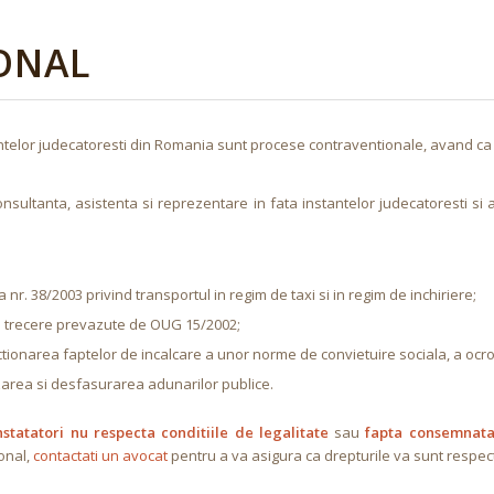
ONAL
instantelor judecatoresti din Romania sunt procese contraventionale, avand 
onsultanta, asistenta si reprezentare in fata instantelor judecatoresti si a 
r. 38/2003 privind transportul in regim de taxi si in regim de inchiriere;
i de trecere prevazute de OUG 15/2002;
narea faptelor de incalcare a unor norme de convietuire sociala, a ocrotirii
zarea si desfasurarea adunarilor publice.
nstatatori nu respecta conditiile de legalitate
sau
fapta consemnata 
ional,
contactati un avocat
pentru a va asigura ca drepturile va sunt respec