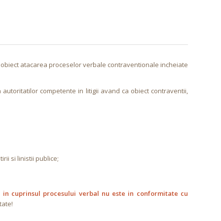
ca obiect atacarea proceselor verbale contraventionale incheiate
autoritatilor competente in litigii avand ca obiect contraventii,
 si linistii publice;
in cuprinsul procesului verbal nu este in conformitate cu
tate!