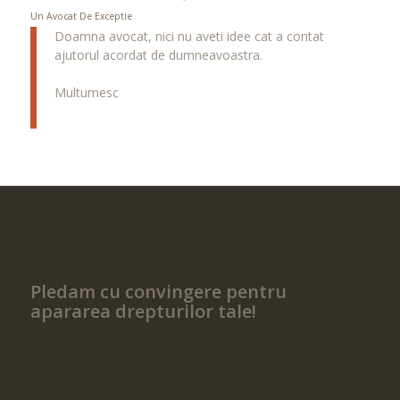
Un Avocat De Exceptie
Doamna avocat, nici nu aveti idee cat a contat
ajutorul acordat de dumneavoastra.
Multumesc
Pledam cu convingere pentru
apararea drepturilor tale!