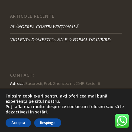
ARTICOLE RECENTE
PLÂNGEREA CONTRAVENȚIONALĂ
VIOLENTA DOMESTICA NU E O FORMA DE IUBIRE!
CONTACT:
Adresa:
Bucuresti, Prel. Ghencea nr. 254F, Sector 6
Telefon:
0774 047 287
Folosim cookie-uri pentru a-ți oferi cea mai bună
experiență pe situl nostru.
E-mail:
cabinet@avocat-gina-terinte.ro
Poți afla mai multe despre ce cookie-uri folosim sau să le
dezactivezi în
setări
.
Accepta
Respinge